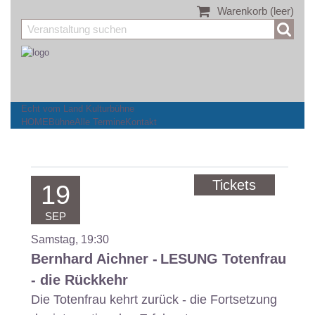
Warenkorb
(leer)
Echt vom Land Kulturbühne
HOME
Bühne
Alle Termine
Kontakt
Tickets
19
SEP
Samstag, 19:30
Bernhard Aichner -
LESUNG Totenfrau
- die Rückkehr
Die Totenfrau kehrt zurück - die Fortsetzung